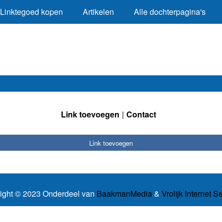
Linktegoed kopen
Artikelen
Alle dochterpagina's
Link toevoegen
Contact
Link toevoegen
ight © 2023 Onderdeel van
BaakmanMedia
&
Vrolijk Internet S